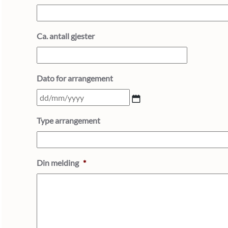
Ca. antall gjester
Dato for arrangement
DD
slash
Type arrangement
MM
slash
YYYY
Din melding
*