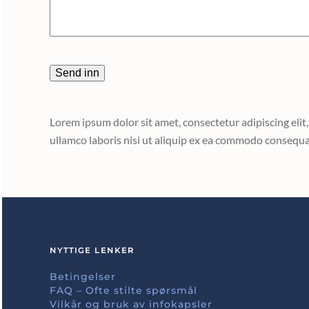
Lorem ipsum dolor sit amet, consectetur adipiscing eli
ullamco laboris nisi ut aliquip ex ea commodo consequa
NYTTIGE LENKER
Betingelser
FAQ – Ofte stilte spørsmål
Vilkår og bruk av infokapsler