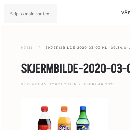
VÅ
Skip to main content
HJEM
SKJERMBILDE-2020-03-03-KL.-09.34.04
SKJERMBILDE-2020-03-0
SKREVET AV
NORDLO
DEN
2. FEBRUAR 2023
.