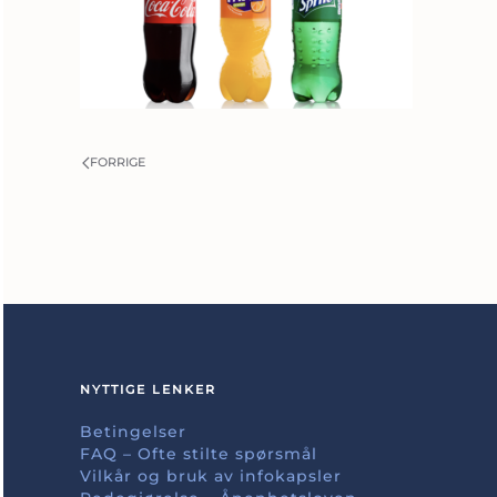
FORRIGE
NYTTIGE LENKER
Betingelser
FAQ – Ofte stilte spørsmål
Vilkår og bruk av infokapsler