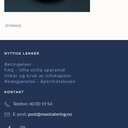
FORRIGE
NYTTIGE LENKER
Betingelser
FAQ – Ofte stilte spørsmål
Vilkår og bruk av infokapsler
Redegjørelse – Åpenhetsloven
KONTAKT
Telefon: 40 00 19 54
E-post:
post@maxicatering.no