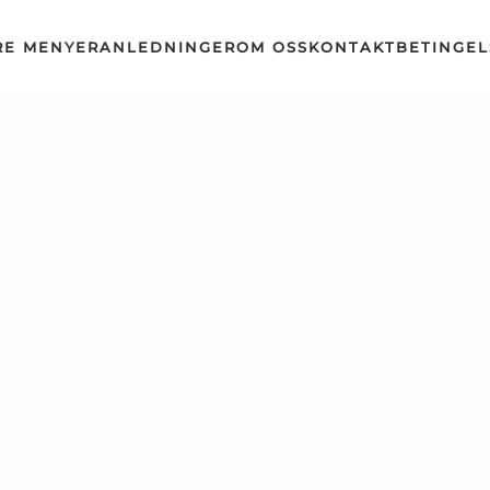
RE MENYER
ANLEDNINGER
OM OSS
KONTAKT
BETINGEL