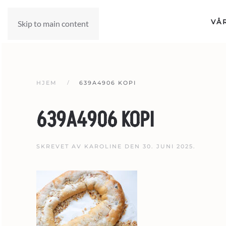
VÅ
Skip to main content
HJEM
639A4906 KOPI
639A4906 KOPI
SKREVET AV
KAROLINE
DEN
30. JUNI 2025
.