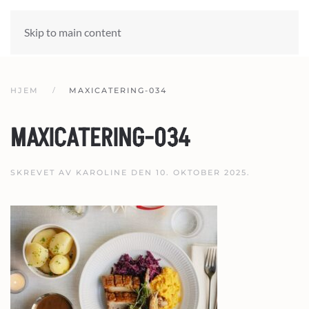
Skip to main content
HJEM
MAXICATERING-034
MAXICATERING-034
SKREVET AV
KAROLINE
DEN
10. OKTOBER 2025
.