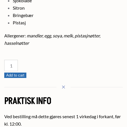
Sjokolade
Sitron
Bringebær
Pistasj
Allergener:
mandler, egg, soya, melk, pistasjnøtter,
hasselnøtter
Makroner
12
Add to cart
stk.
quantity
PRAKTISK INFO
Ved bestilling må dette gjøres senest 1 virkedag i forkant, før
kl. 12:00.