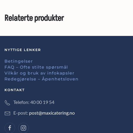
Relaterte produkter
NYTTIGE LENKER
Betingelser
FAQ – Ofte stilte spørsmål
Vilkår og bruk av infokapsler
Redegjørelse – Åpenhetsloven
KONTAKT
Telefon: 40 00 19 54
E-post:
post@maxicatering.no