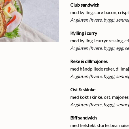
Club sandwich
med kylling, sprø bacon, crispi
A:
gluten (hvete, bygg), sennep,
Kylling i curry
med kylling i currydressing, cr
A: gluten (hvete, bygg), egg, se
Reke & dillmajones
med håndpillede reker, dillmaj
A: gluten (hvete, bygg), sennep
Ost & skinke
med kokt skinke, ost, majones,
A: gluten (hvete, bygg), senne
Biff sandwich
med helstekt storfe, bearnaised