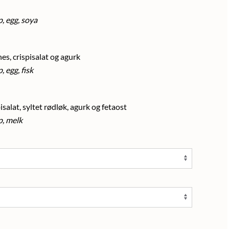
p, egg, soya
es, crispisalat og agurk
, egg, fisk
isalat, syltet rødløk, agurk og fetaost
p, melk