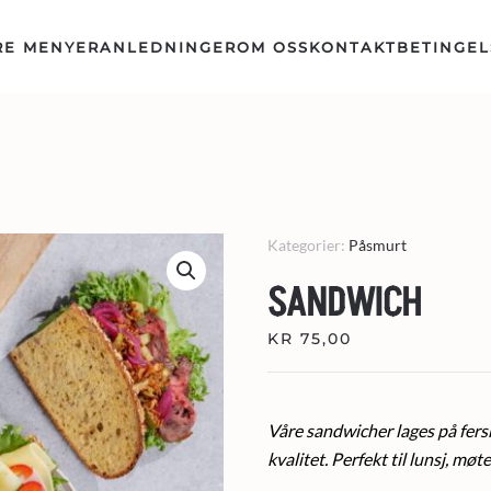
RE MENYER
ANLEDNINGER
OM OSS
KONTAKT
BETINGEL
Kategorier:
Påsmurt
SANDWICH
KR
75,00
Våre sandwicher lages på fers
kvalitet. Perfekt til lunsj, møt