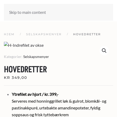
Skip to main content
HJEM
SELSKAPSMENYER
HOVEDRETTER
Kategorier:
Selskapsmenyer
HOVEDRETTER
KR
349,00
Ytrefilet av hjort / kr. 399,-
Serveres med honninggrillet løk & gulrot, blomkål- og
pastinakkpuré, urtebakte amandinepoteter, fyldig
soppsaus og frisk tyttebærkrem