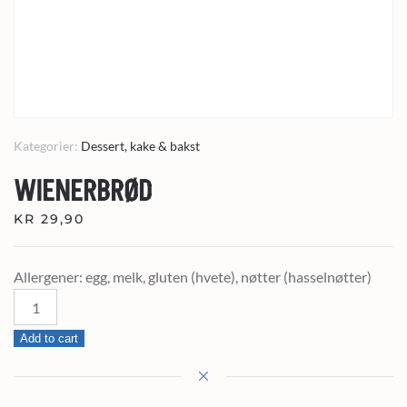
Kategorier:
Dessert, kake & bakst
WIENERBRØD
KR
29,90
Allergener: egg, melk, gluten (hvete), nøtter (hasselnøtter)
Wienerbrød
quantity
Add to cart