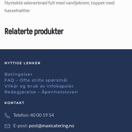
Nystekte wienerbrød fylt med vaniljekrem, toppet med
hasselnøtter
Relaterte produkter
NYTTIGE LENKER
Betingelser
FAQ – Ofte stilte spørsmål
Vilkår og bruk av infokapsler
Redegjørelse – Åpenhetsloven
KONTAKT
Telefon: 40 00 19 54
E-post:
post@maxicatering.no