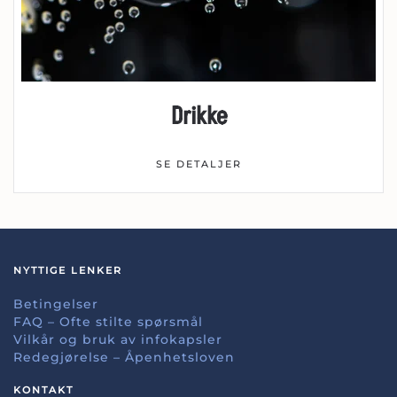
Drikke
SE DETALJER
NYTTIGE LENKER
Betingelser
FAQ – Ofte stilte spørsmål
Vilkår og bruk av infokapsler
Redegjørelse – Åpenhetsloven
KONTAKT