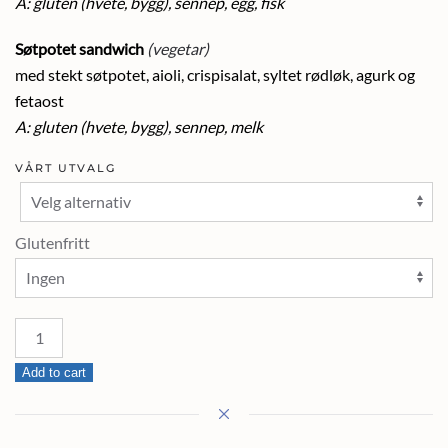
A: gluten (hvete, bygg), sennep, egg, fisk
Søtpotet sandwich
(vegetar)
med stekt søtpotet, aioli, crispisalat, syltet rødløk, agurk og
fetaost
A: gluten (hvete, bygg), sennep, melk
VÅRT UTVALG
Glutenfritt
Sandwich
quantity
Add to cart