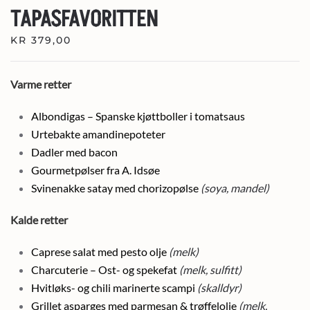
TAPASFAVORITTEN
KR
379,00
Varme retter
Albondigas – Spanske kjøttboller i tomatsaus
Urtebakte amandinepoteter
Dadler med bacon
Gourmetpølser fra A. Idsøe
Svinenakke satay med chorizopølse
(soya, mandel)
Kalde retter
Caprese salat med pesto olje
(melk)
Charcuterie – Ost- og spekefat
(melk, sulfitt)
Hvitløks- og chili marinerte scampi
(skalldyr)
Grillet asparges med parmesan & trøffelolje
(melk,